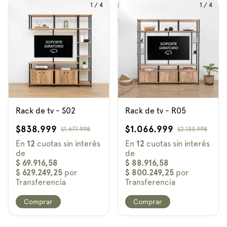
1
/
4
1
/
4
Rack de tv - S02
Rack de tv - R05
$838.999
$1.066.999
$1.677.998
$2.133.998
Comprar
Comprar