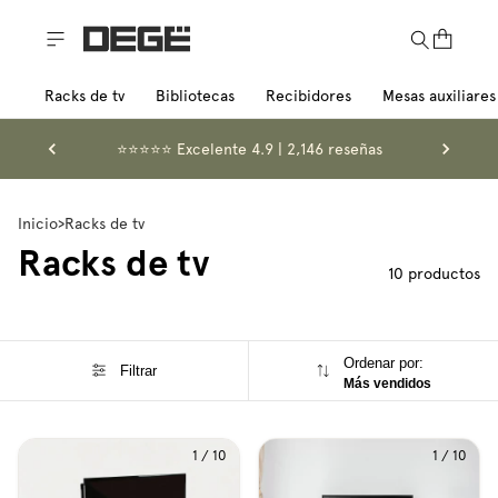
Racks de tv
Bibliotecas
Recibidores
Mesas auxiliares
⭐️⭐️⭐️⭐️⭐️ Excelente 4.9 | 2,146 reseñas
Inicio
>
Racks de tv
Racks de tv
10 productos
Ordenar por:
Filtrar
Más vendidos
1
/
10
1
/
10