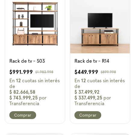
Rack de tv - S03
Rack de tv - R14
$991.999
$449.999
$1.983.998
$899.998
Comprar
Comprar