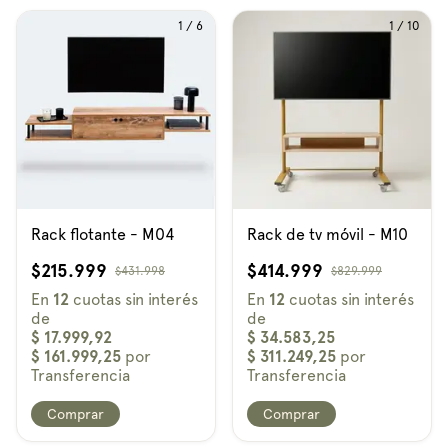
1
/
6
1
/
10
Rack flotante - M04
Rack de tv móvil - M10
$215.999
$414.999
$431.998
$829.999
Comprar
Comprar