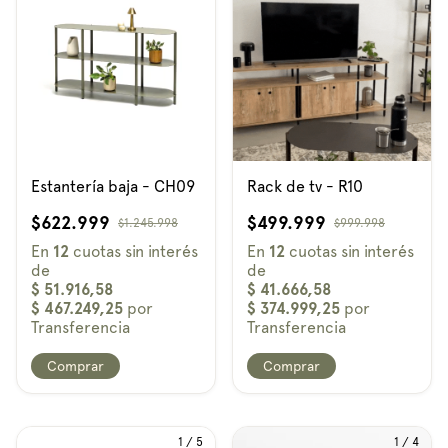
Estantería baja - CH09
Rack de tv - R10
$622.999
$499.999
$1.245.998
$999.998
Comprar
Comprar
1
/
5
1
/
4