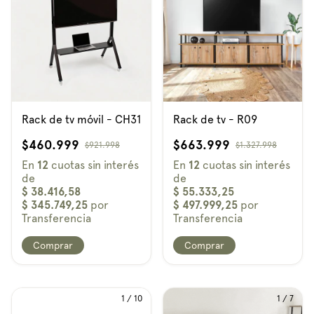
Rack de tv móvil - CH31
Rack de tv - R09
$460.999
$663.999
$921.998
$1.327.998
Comprar
Comprar
1
/
10
1
/
7